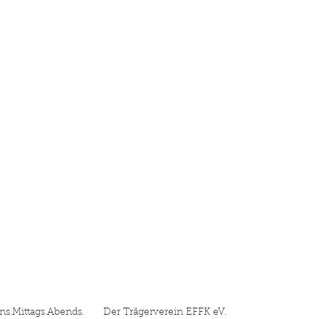
01
01
Gitarre
Verein
s.Mittags.Abends.
Der Trägerverein EFFK eV.