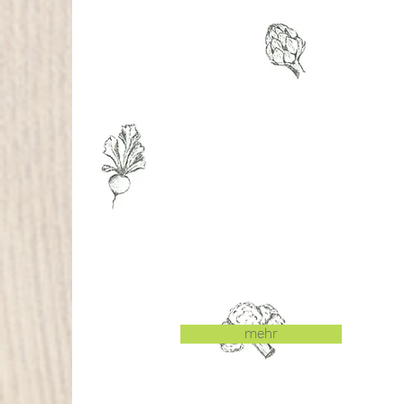
VillaWald
Oberursel
Wald- und Naturkinderga
für Kinder von 3 Jahren bi
zum "Schulkind".
mehr