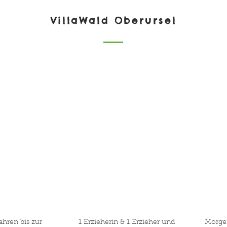
VillaWald Oberursel
20
04
Erzieherin,
inder
Erzieher /
Wildnispädagoge
& Fachkräfte zur
pädagogischen
Mitarbeit
ahren bis zur
1 Erzieherin & 1 Erzieher und
Morgen