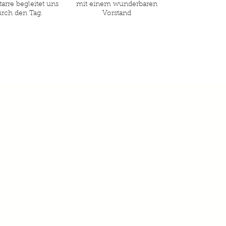
tarre begleitet uns
mit einem wunderbaren
urch den Tag.
Vorstand