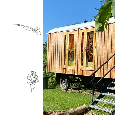
rten
s