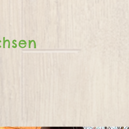
er
chsen