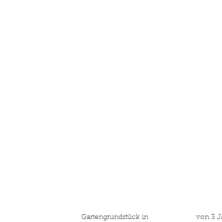
2000
Quadratmeter
K
Gartengrundstück in
von 3 J