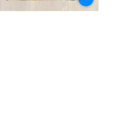
Unterstützt uns
mithelfen & spenden
VillaWald
Wald - und Naturkindergarten
​​Zum Hainmüller, 61440 Oberursel
Telefon:
0152 23769340
info(at)villawald-oberursel.de
© VillaWald Oberursel